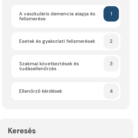
A vaszkuláris demencia alapja és
1
felismerése
Esetek és gyakorlati felismerések
2
Szakmai következtések és
3
tudásellenőrzés
Ellenőrző kérdések
4
Keresés