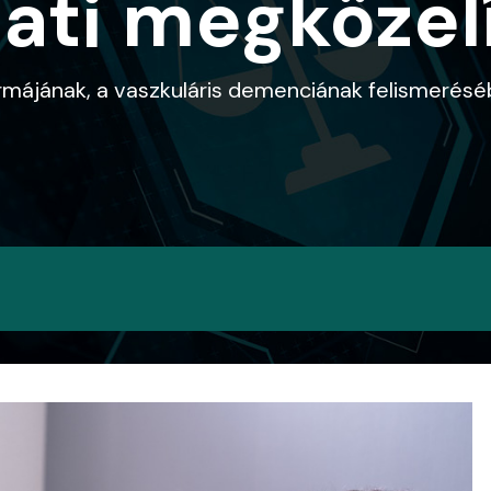
lati megközel
májának, a vaszkuláris demenciának felismeréséb