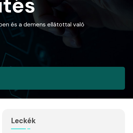
ítés
en és a demens ellátottal való
Leckék