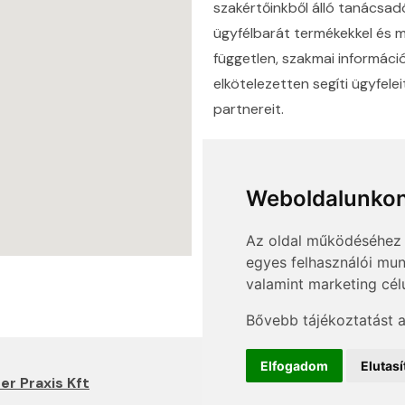
szakértőinkből álló tanács
ügyfélbarát termékekkel és 
független, szakmai informáci
elkötelezetten segíti ügyfele
partnereit.
(36) 1 880 76 00
Weboldalunkon
info@mprx.hu
Az oldal működéséhez 
egyes felhasználói mun
valamint marketing cél
Bővebb tájékoztatást 
Elfogadom
Elutas
r Praxis Kft
A