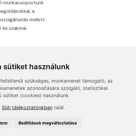
adó munkacsoportunk
megoldásokkal, a
ószolgáltatás mellett
it és szakmai
 sütiket használunk
feltétlenül szükséges, munkamenet támogató, az
kamenetek azonosítására szolgáló, statisztikai
ú sütiket (cookies) használunk.
a
Süti tájékoztatónkban
talál.
ítom
Beállítások megváltoztatása
datvédelem
ÁSZF
Impresszum
Kapcsolat