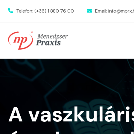
Telefon:
(+36) 1 880 76 00
Email:
info@mprx.
A vaszkulár