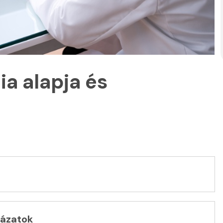
a alapja és
tázatok