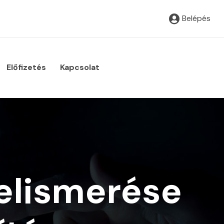
Belépés
Előfizetés
Kapcsolat
felismerése