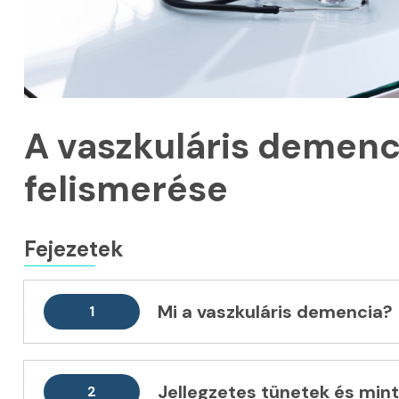
A vaszkuláris demenci
felismerése
Fejezetek
Mi a vaszkuláris demencia?
1
Jellegzetes tünetek és min
2