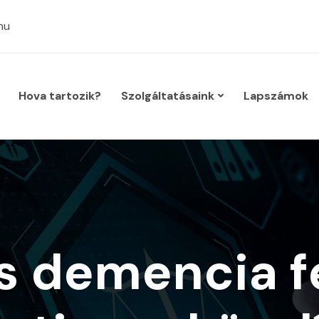
hu
Hova tartozik?
Szolgáltatásaink
Lapszámok
is demencia 