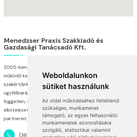
Menedzser Praxis Szakkiadó és
Gazdasági Tanácsadó Kft.
2005-ben alapított cégünk és annak keretei között
Weboldalunkon
működő kiadónk, képzési központunk, valamint
szakértőinkből álló tanácsadó munkacsoportunk
sütiket használunk
ügyfélbarát termékekkel és megoldásokkal, a
Az oldal működéséhez feltétlenül
független, szakmai információszolgáltatás mellett
szükséges, munkamenet
elkötelezetten segíti ügyfeleit és szakmai
támogató, az egyes felhasználói
partnereit.
munkamenetek azonosítására
szolgáló, statisztikai valamint
(36) 1 880 76 00