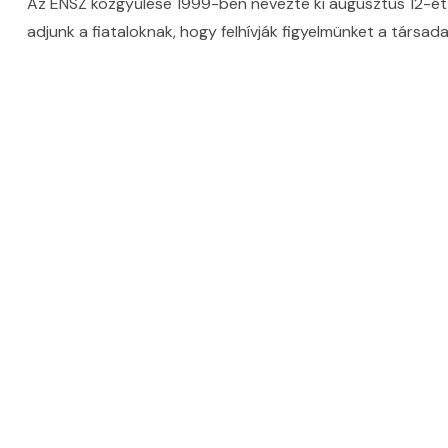
Az ENSZ közgyűlése 1999-ben nevezte ki augusztus 12-ét a 
adjunk a fiataloknak, hogy felhívják figyelmünket a társad