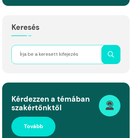
Keresés
Kérdezzen a témában
szakértőnktől
Tovább