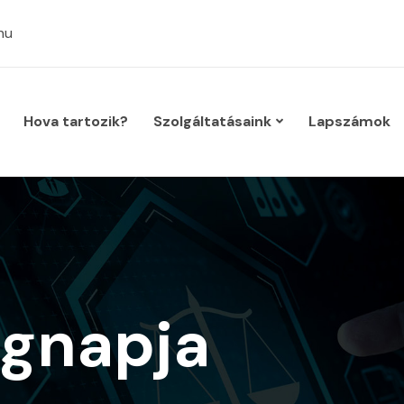
hu
Hova tartozik?
Szolgáltatásaink
Lapszámok
ágnapja