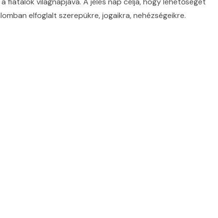
fiatalok világnapjává. A jeles nap célja, hogy lehetőséget
alomban elfoglalt szerepükre, jogaikra, nehézségeikre.