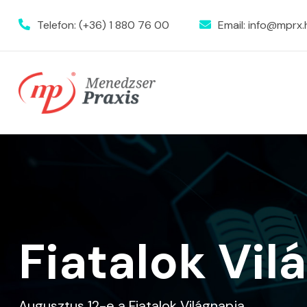
Telefon:
(+36) 1 880 76 00
Email:
info@mprx.
Fiatalok Vil
Augusztus 12-e a Fiatalok Világnapja.