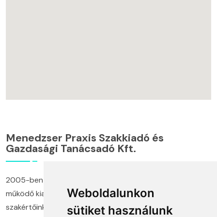
Menedzser Praxis Szakkiadó és
Gazdasági Tanácsadó Kft.
2005-ben alapított cégünk és annak keretei között
Weboldalunkon
működő kiadónk, képzési központunk, valamint
szakértőinkből álló tanácsadó munkacsoportunk
sütiket használunk