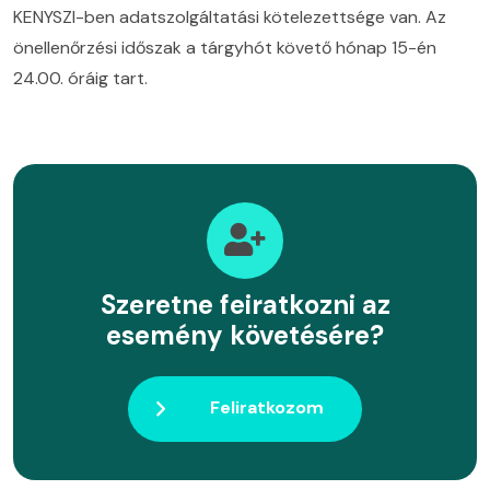
KENYSZI-ben adatszolgáltatási kötelezettsége van. Az
önellenőrzési időszak a tárgyhót követő hónap 15-én
24.00. óráig tart.
Szeretne feiratkozni az
esemény követésére?
Feliratkozom