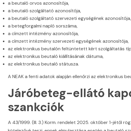
a beutaló orvos azonosítója,
a beutaló szolgáltató azonosítója,
a beutaló szolgáltató szervezeti egységének azonosítója,
a betegforgalmi napló sorszáma,
a címzett intézmény azonosítója,
a címzett intézmény szervezeti egységének azonosítója,
az elektronikus beutalón feltüntetett kért szolgáltatás tí
az elektronikus beutaló kiállításának dátuma,
az elektronikus beutaló státusza.
A NEAK a fenti adatok alapján ellenőrzi az elektronikus be
Járóbeteg-ellátó kap
szankciók
A 43/1999. (III. 3.) Korm. rendelet 2025. október 1-jétől rög
kötelezővé teszi, ennek elmulasztása esetén a beutaló sza