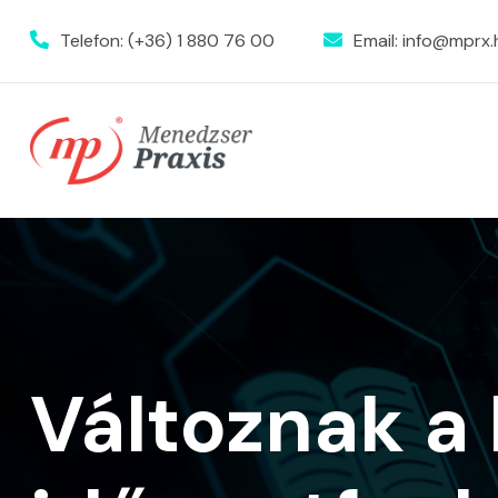
Telefon:
(+36) 1 880 76 00
Email:
info@mprx.
Változnak a