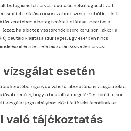
lt beteg ismételt orvosi beutalás nélkül jogosult volt
en ismételt ellátása orvosszakmai szempontból indokolt.
átás keretében a beteg ismételt ellátása, ideértve a
 (azaz, ha a beteg visszarendelésére kerül sor), akkor a
 új beutaló kiállítása szükséges. Egy esetben nincs
arendeléssel érintett ellátás során közvetlen orvosi
 vizsgálat esetén
llátás keretében igénybe vehető laboratóriumi vizsgálatokra
ával ellenőrzi, hogy a beutalást megelőzően került-e sor
t vizsgálat jogszabályban előírt feltételei fennállnak-e.
l való tájékoztatás