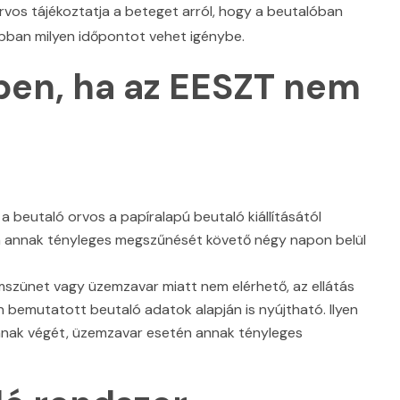
orvos tájékoztatja a beteget arról, hogy a beutalóban
bban milyen időpontot vehet igénybe.
tben, ha az EESZT nem
 beutaló orvos a papíralapú beutaló kiállításától
n annak tényleges megszűnését követő négy napon belül
emszünet vagy üzemzavar miatt nem elérhető, az ellátás
 bemutatott beutaló adatok alapján is nyújtható. Ilyen
nnak végét, üzemzavar esetén annak tényleges