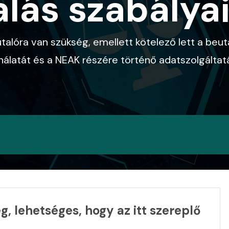
lás szabálya
eutalóra van szükség, emellett kötelező lett a b
ználatát és a NEAK részére történő adatszolgáltatá
g, lehetséges, hogy az itt szereplő