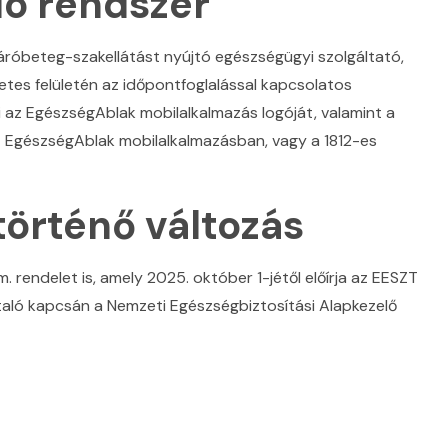
ló rendszer
járóbeteg-szakellátást nyújtó egészségügyi szolgáltató,
netes felületén az időpontfoglalással kapcsolatos
i az EgészségAblak mobilalkalmazás logóját, valamint a
az EgészségAblak mobilalkalmazásban, vagy a 1812-es
örténő változás
m. rendelet is, amely 2025. október 1-jétől előírja az EESZT
taló kapcsán a Nemzeti Egészségbiztosítási Alapkezelő