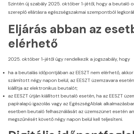
Szintén új szabály 2025. október 1-jétől, hogy a beutaló 
szereplő ellátásra egészségszakmai szempontból legkorá
Eljárás abban az ese
elérhető
2025. október 1-jétől úgy rendelkezik a jogszabály, hogy
ha a beutalás időpontjában az EESZT nem elérhető, akkor a
számított négy napon belül, az EESZT üzemzavara eseté
kiállítja az elektronikus beutalót;
az EESZT útján kiállított beutaló esetén, ha az EESZT üz
papíralapú igazolás vagy az EgészségAblak alkalmazásban
esetben beutaló felhasználását az üzemszünet esetén a
megszűnését követő négy napon belül kell teljesíteni.