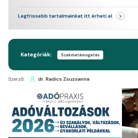
Legfrissebb tartalmainkat itt érheti el
Kategóriák:
Szakmatámogatás
Szerző:
dr. Radics Zsuzsanna