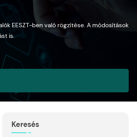
i
eutalók EESZT-ben való rögzítése. A módosítások
st is.
Keresés