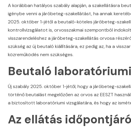
A korábban hatályos szabály alapján, a szakellátásra beuta
igénybe venni a járóbeteg-szakellátást, ha annak keretéb
2025. október 1-jétől a beutaló-köteles járóbeteg-szakell
kontrollvizsgálatot is, orvosszakmai szempontból indokolt,
visszarendeléshez a járóbeteg-szakellátás orvosa részéről
szükség az új beutaló kiállítására, ez pedig az, ha a vissz
közreműködés nem szükséges.
Beutaló laboratóriumi
Új szabály 2025. október 1-jétől, hogy a járóbeteg-szake
történő beutalást megelőzően az orvos az EESZT használat
a biztosított laboratóriumi vizsgálatára, és hogy az ismétel
Az ellátás időpontjáró