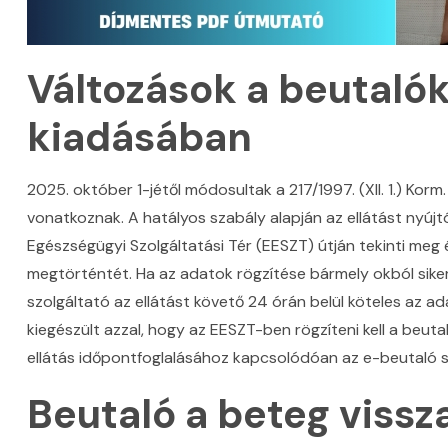
Változások a beutalók
kiadásában
2025. október 1-jétől módosultak a 217/1997. (XII. 1.) Ko
vonatkoznak. A hatályos szabály alapján az ellátást nyújt
Egészségügyi Szolgáltatási Tér (EESZT) útján tekinti meg és
megtörténtét. Ha az adatok rögzítése bármely okból siker
szolgáltató az ellátást követő 24 órán belül köteles az ad
kiegészült azzal, hogy az EESZT-ben rögzíteni kell a beutal
ellátás időpontfoglalásához kapcsolódóan az e-beutaló s
Beutaló a beteg viss