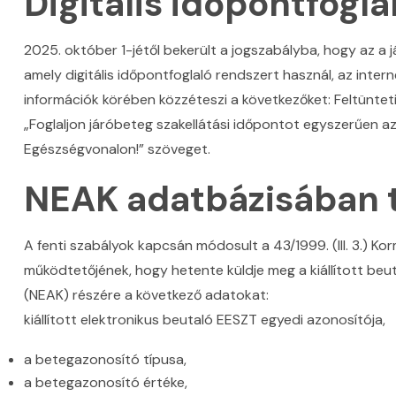
Digitális időpontfogla
2025. október 1-jétől bekerült a jogszabályba, hogy az a 
amely digitális időpontfoglaló rendszert használ, az inter
információk körében közzéteszi a következőket: Feltüntet
„Foglaljon járóbeteg szakellátási időpontot egyszerűen 
Egészségvonalon!” szöveget.
NEAK adatbázisában t
A fenti szabályok kapcsán módosult a 43/1999. (III. 3.) Kor
működtetőjének, hogy hetente küldje meg a kiállított beu
(NEAK) részére a következő adatokat:
kiállított elektronikus beutaló EESZT egyedi azonosítója,
a betegazonosító típusa,
a betegazonosító értéke,