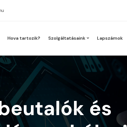
hu
Hova tartozik?
Szolgáltatásaink
Lapszámok
 beutalók és