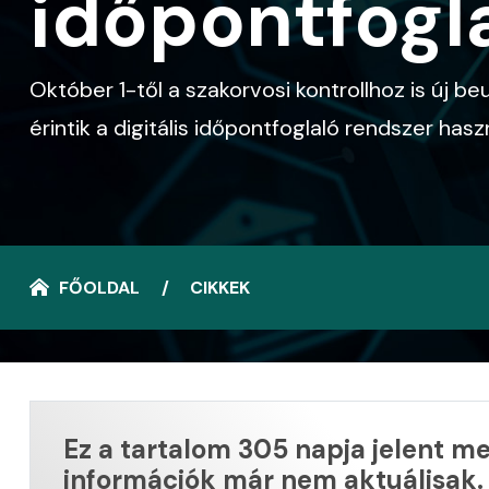
időpontfogla
Október 1-től a szakorvosi kontrollhoz is új b
érintik a digitális időpontfoglaló rendszer has
FŐOLDAL
CIKKEK
Ez a tartalom 305 napja jelent me
információk már nem aktuálisak.