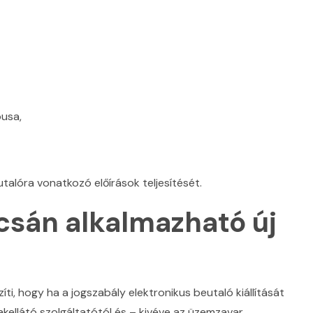
pusa,
utalóra vonatkozó előírások teljesítését.
csán alkalmazható új
zíti, hogy ha a jogszabály elektronikus beutaló kiállítását
kellátó szolgáltatótól és – kivéve az üzemzavar,