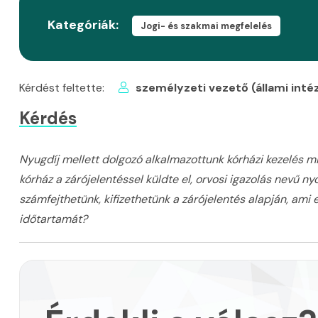
Kategóriák:
Jogi- és szakmai megfelelés
Kérdést feltette:
személyzeti vezető
(állami int
Kérdés
Nyugdíj mellett dolgozó alkalmazottunk kórházi kezelés mi
kórház a zárójelentéssel küldte el, orvosi igazolás nevű
számfejthetünk, kifizethetünk a zárójelentés alapján, ami
időtartamát?