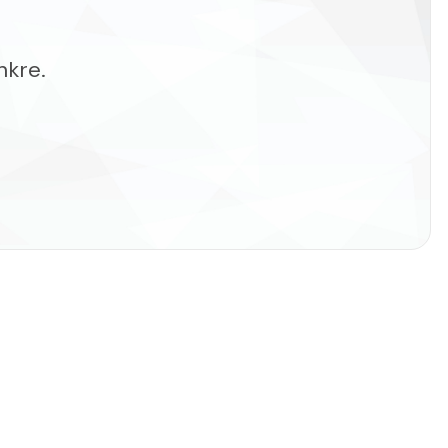
nkre.