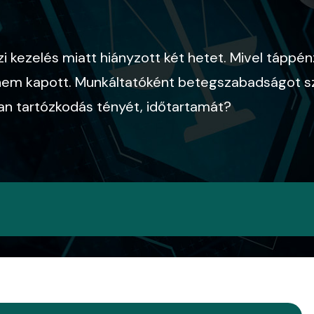
i kezelés miatt hiányzott két hetet. Mivel táppén
 nem kapott. Munkáltatóként betegszabadságot sz
an tartózkodás tényét, időtartamát?