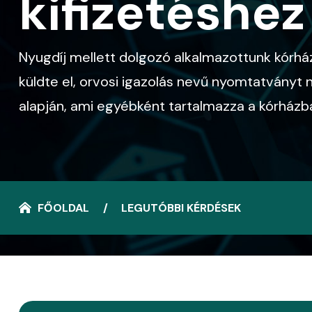
kifizetéshez
Nyugdíj mellett dolgozó alkalmazottunk kórház
küldte el, orvosi igazolás nevű nyomtatványt
alapján, ami egyébként tartalmazza a kórházb
FŐOLDAL
LEGUTÓBBI KÉRDÉSEK