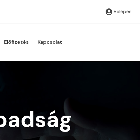
Belépés
Előfizetés
Kapcsolat
abadság