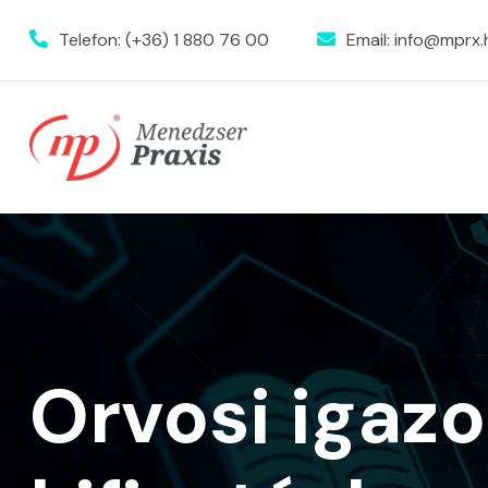
Telefon:
(+36) 1 880 76 00
Email:
info@mprx.
Orvosi igaz