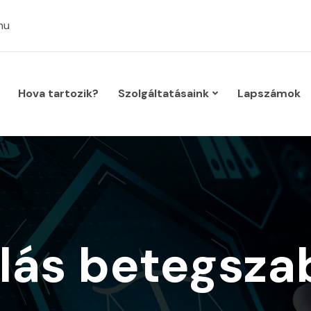
hu
Hova tartozik?
Szolgáltatásaink
Lapszámok
olás betegsz