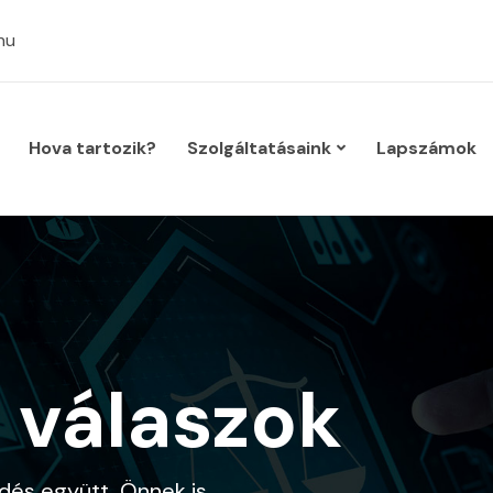
hu
Hova tartozik?
Szolgáltatásaink
Lapszámok
 válaszok
dés együtt, Önnek is.