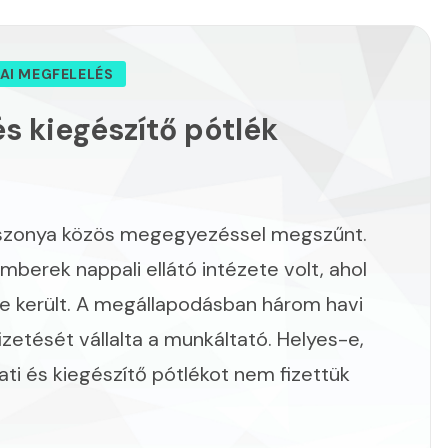
AI MEGFELELÉS
és kiegészítő pótlék
iszonya közös megegyezéssel megszűnt.
erek nappali ellátó intézete volt, ahol
sre került. A megállapodásban három havi
etését vállalta a munkáltató. Helyes-e,
ati és kiegészítő pótlékot nem fizettük