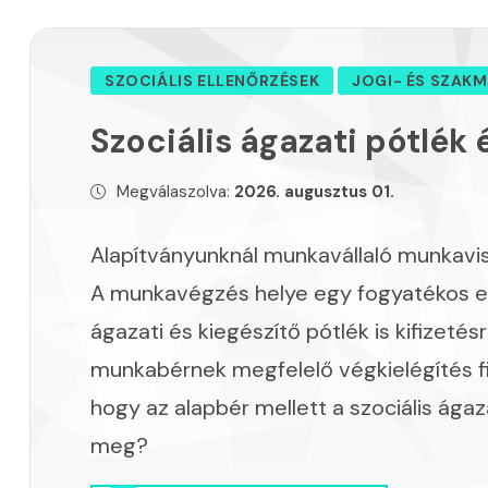
SZOCIÁLIS ELLENŐRZÉSEK
JOGI- ÉS SZAKM
Szociális ágazati pótlék 
Megválaszolva:
2026. augusztus 01.
Alapítványunknál munkavállaló munkav
A munkavégzés helye egy fogyatékos emb
ágazati és kiegészítő pótlék is kifizeté
munkabérnek megfelelő végkielégítés fiz
hogy az alapbér mellett a szociális ágaz
meg?