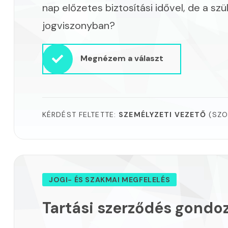
nap előzetes biztosítási idővel, de a szü
jogviszonyban?
Megnézem a választ
KÉRDÉST FELTETTE:
SZEMÉLYZETI VEZETŐ
(SZO
JOGI- ÉS SZAKMAI MEGFELELÉS
Tartási szerződés gondoz