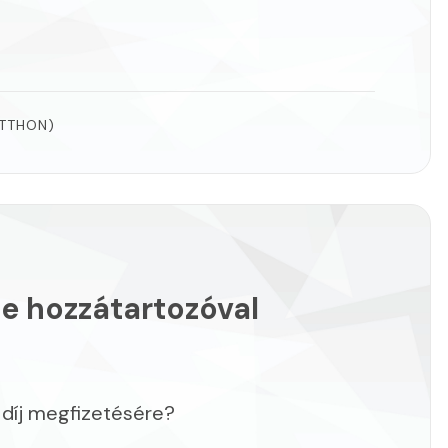
TTHON)
se hozzátartozóval
 díj megfizetésére?