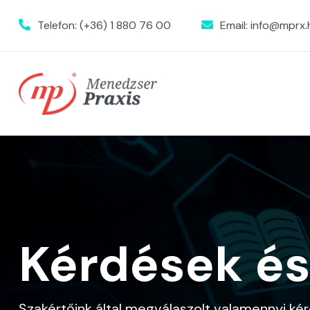
Telefon:
(+36) 1 880 76 00
Email:
info@mprx.
Kérdések és
Szakértőink által megválaszolt valamennyi kér