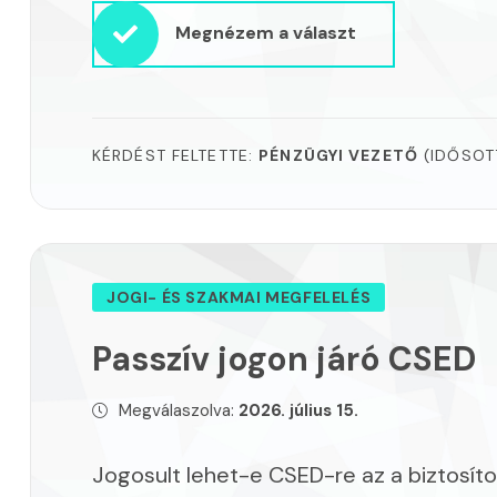
Megnézem a választ
KÉRDÉST FELTETTE:
PÉNZÜGYI VEZETŐ
(IDŐSOT
JOGI- ÉS SZAKMAI MEGFELELÉS
Passzív jogon járó CSED
Megválaszolva:
2026. július 15.
Jogosult lehet-e CSED-re az a biztosíto