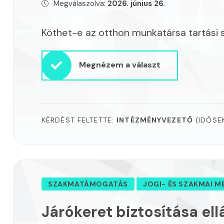
Megválaszolva:
2026. június 26.
Köthet-e az otthon munkatársa tartási 
Megnézem a választ
KÉRDÉST FELTETTE:
INTÉZMÉNYVEZETŐ
(IDŐSE
SZAKMATÁMOGATÁS
JOGI- ÉS SZAKMAI M
Járókeret biztosítása ell