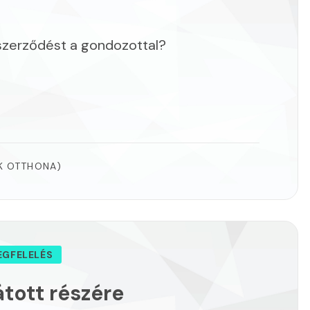
szerződést a gondozottal?
K OTTHONA)
EGFELELÉS
átott részére